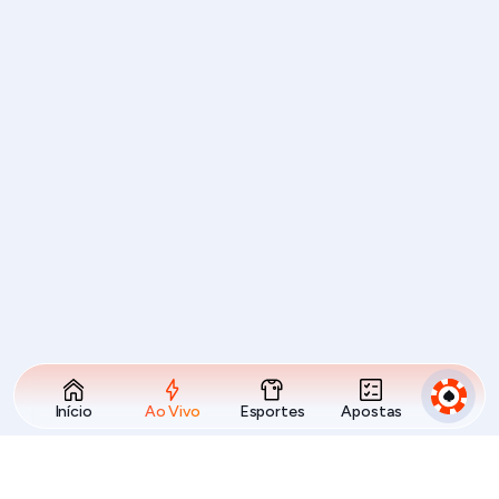
Início
Ao Vivo
Esportes
Apostas