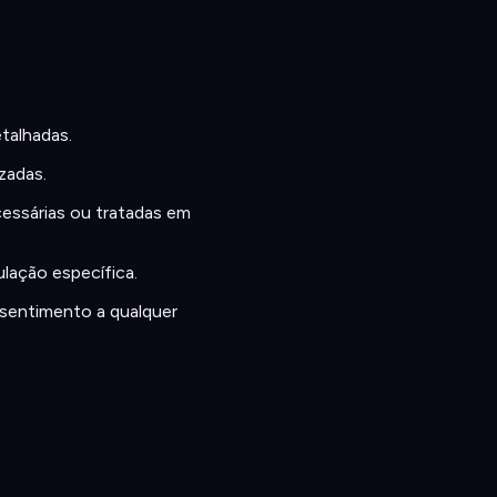
talhadas.
zadas.
cessárias ou tratadas em
ulação específica.
sentimento a qualquer