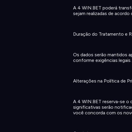
A 4 WIN.BET poderá transfe
sejam realizadas de acordo
Duração do Tratamento e 
Os dados serão mantidos ape
conforme exigências legais
Alterações na Política de Pr
A 4 WIN.BET reserva-se o di
significativas serão notifi
você concorda com os nov