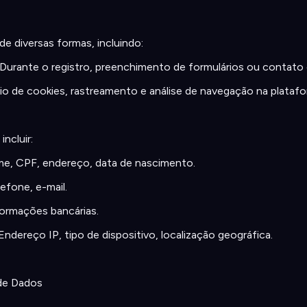
e diversas formas, incluindo:
Durante o registro, preenchimento de formulários ou contato
io de cookies, rastreamento e análise de navegação na platafo
ncluir:
me, CPF, endereço, data de nascimento.
efone, e-mail.
formações bancárias.
dereço IP, tipo de dispositivo, localização geográfica.
 de Dados