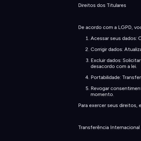
Direitos dos Titulares
De acordo com a LGPD, você
Acessar seus dados: C
Corrigir dados: Atuali
Excluir dados: Solici
desacordo com a lei.
Portabilidade: Transfe
Revogar consentiment
momento.
Para exercer seus direitos,
Transferência Internaciona