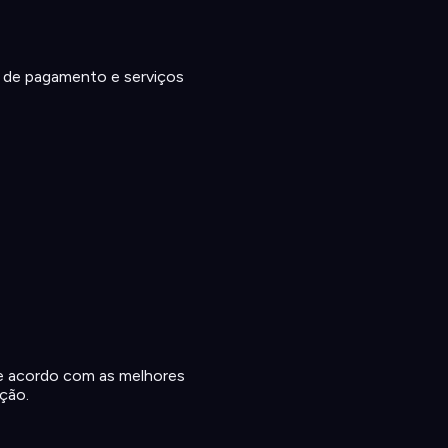
 de pagamento e serviços
de acordo com as melhores
ção.