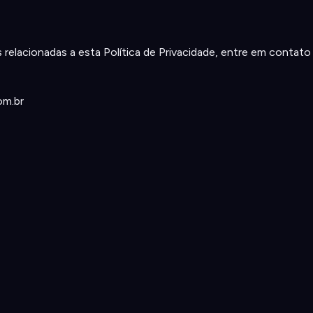
s relacionadas a esta Política de Privacidade, entre em contat
om.br