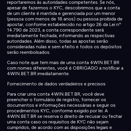
reportaremos às autoridades competentes. Se nós,
apesar de fazermos o KYC, descobrirmos que a conta
de um cliente é mantida e gerenciada por um menor
(pessoa com menos de 18 anos) ou pessoa proibida de
apostar, conforme estabelecido no artigo 26 da Lei nº
14.790 de 2023, a conta correspondente será
imediatamente fechada, informando as respectivas
autoridades. Além disso, todas as apostas serão
consideradas nulas e sem efeito e todos os depósitos
serão reembolsados.
Caso note que tem mais de uma conta 4WIN.BET.BR
com nomes diferentes, você é OBRIGADO a notiﬁcar a
4WIN.BET.BR imediatamente.
Fornecimento de dados verdadeiros e precisos
Para criar uma conta 4WIN.BET.BR, você deve
preencher o formulário de registro, fornecer os
documentos e informações necessárias e seguir os
procedimentos KYC, conforme exigido por lei. A
4WIN.BET.BR se reserva o direito de recusar ou fechar
uma conta caso os requisitos de KYC não sejam
cumpridos, de acordo com as disposições legais e