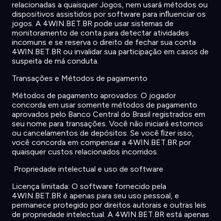
relacionadas a quaisquer Jogos, nem usará métodos ou
dispositivos assistidos por software para inﬂuenciar os
jogos. A 4WIN.BET.BR pode usar sistemas de
monitoramento de conta para detectar atividades
incomuns e se reserva o direito de fechar sua conta
4WIN.BET.BR ou invalidar sua participação em casos de
suspeita de má conduta.
Transações e Métodos de pagamento
Métodos de pagamento aprovados: O jogador
concorda em usar somente métodos de pagamento
aprovados pelo Banco Central do Brasil registrados em
seu nome para transações. Você não iniciará estornos
ou cancelamentos de depósitos. Se você ﬁzer isso,
você concorda em compensar a 4WIN.BET.BR por
quaisquer custos relacionados incorridos.
Propriedade intelectual e uso de software
Licença limitada: O software fornecido pela
4WIN.BET.BR é apenas para seu uso pessoal, e
permanece protegido por direitos autorais e outras leis
de propriedade intelectual. A 4WIN.BET.BR está apenas