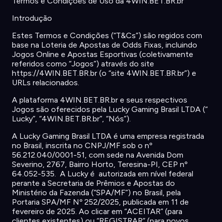
Termos e Condições de Uso da 4WIN.BET.BR.br
Introdução
Estes Termos e Condições (“T&Cs”) são regidos com
base na Loteria de Apostas de Odds Fixas, incluindo
Jogos Online e Apostas Esportivas (coletivamente
referidos como “Jogos”) através do site
https://4WIN.BET.BR.br (o “site 4WIN.BET.BR.br”) e
URLs relacionados.
A plataforma 4WIN.BET.BR.br e seus respectivos
Jogos são oferecidos pela Lucky Gaming Brasil LTDA (“
Lucky”, “4WIN.BET.BR.br”, “Nós”).
A Lucky Gaming Brasil LTDA é uma empresa registrada
no Brasil, inscrita no CNPJ/MF sob o nº
56.212.040/0001-51, com sede na Avenida Dom
Severino, 2767, Bairro Horto, Teresina-PI, CEP nº
64.052-535. A Lucky é autorizada em nível federal
perante a Secretaria de Prêmios e Apostas do
Ministério da Fazenda (“SPA/MF”) no Brasil, pela
Portaria SPA/MF Nº 252/2025, publicada em 11 de
fevereiro de 2025. Ao clicar em “ACEITAR” (para
clientes existentes) ou “REGISTRAR” (para novos