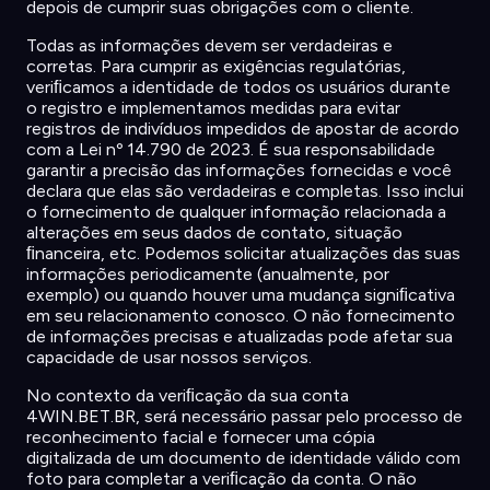
depois de cumprir suas obrigações com o cliente.
Todas as informações devem ser verdadeiras e
corretas. Para cumprir as exigências regulatórias,
veriﬁcamos a identidade de todos os usuários durante
o registro e implementamos medidas para evitar
registros de indivíduos impedidos de apostar de acordo
com a Lei nº 14.790 de 2023. É sua responsabilidade
garantir a precisão das informações fornecidas e você
declara que elas são verdadeiras e completas. Isso inclui
o fornecimento de qualquer informação relacionada a
alterações em seus dados de contato, situação
ﬁnanceira, etc. Podemos solicitar atualizações das suas
informações periodicamente (anualmente, por
exemplo) ou quando houver uma mudança signiﬁcativa
em seu relacionamento conosco. O não fornecimento
de informações precisas e atualizadas pode afetar sua
capacidade de usar nossos serviços.
No contexto da veriﬁcação da sua conta
4WIN.BET.BR, será necessário passar pelo processo de
reconhecimento facial e fornecer uma cópia
digitalizada de um documento de identidade válido com
foto para completar a veriﬁcação da conta. O não