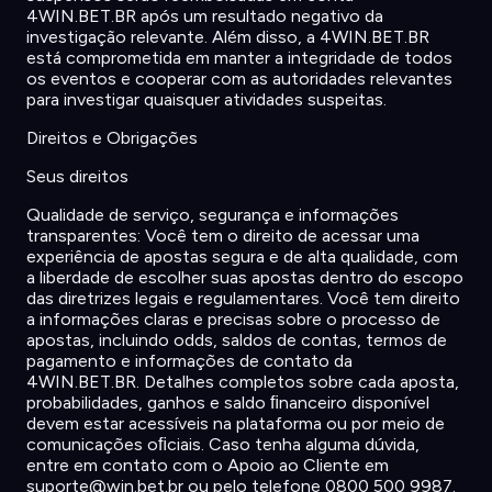
4WIN.BET.BR após um resultado negativo da
investigação relevante. Além disso, a 4WIN.BET.BR
está comprometida em manter a integridade de todos
os eventos e cooperar com as autoridades relevantes
para investigar quaisquer atividades suspeitas.
Direitos e Obrigações
Seus direitos
Qualidade de serviço, segurança e informações
transparentes: Você tem o direito de acessar uma
experiência de apostas segura e de alta qualidade, com
a liberdade de escolher suas apostas dentro do escopo
das diretrizes legais e regulamentares. Você tem direito
a informações claras e precisas sobre o processo de
apostas, incluindo odds, saldos de contas, termos de
pagamento e informações de contato da
4WIN.BET.BR. Detalhes completos sobre cada aposta,
probabilidades, ganhos e saldo ﬁnanceiro disponível
devem estar acessíveis na plataforma ou por meio de
comunicações oﬁciais. Caso tenha alguma dúvida,
entre em contato com o Apoio ao Cliente em
suporte@win.bet.br ou pelo telefone 0800 500 9987.