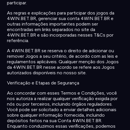
participar.
As regras e explicações para participar dos jogos da
4WIN.BET.BR, gerenciar sua conta 4WIN.BET.BR e
outras informações importantes podem ser
encontradas em links separados no site da
4WIN.BET.BR e são incorporadas nesses T&Cs por
referência.
A 4WIN.BET.BR se reserva o direito de adicionar ou
remover Jogos a seu critério, de acordo com as leis e
regulamentos aplicáveis. Qualquer menção dos Jogos
da 4WIN.BET.BR nesse acordo se refere aos Jogos
autorizados disponíveis no nosso site.
Verificação e Etapas de Segurança
Ao concordar com esses Termos e Condições, você
nos autoriza a realizar qualquer veriﬁcação exigida por
nós ou por terceiros, incluindo órgãos reguladores.
Você pode ser solicitado a enviar detalhes adicionais
sobre qualquer informação fornecida, incluindo
depósitos feitos na sua Conta 4WIN.BET.BR.
Enquanto conduzimos essas veriﬁcações, podemos