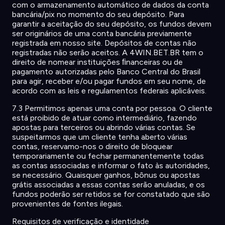
com o armazenamento automático de dados da conta
bancária/pix no momento do seu depósito. Para
garantir a aceitação do seu depósito, os fundos devem
ser originários de uma conta bancária previamente
registrada em nosso site. Depósitos de contas não
registradas não serão aceitos. A 4WIN.BET.BR tem o
direito de nomear instituições ﬁnanceiras ou de
pagamento autorizadas pelo Banco Central do Brasil
para agir, receber e/ou pagar fundos em seu nome, de
acordo com as leis e regulamentos federais aplicáveis.
7.3 Permitimos apenas uma conta por pessoa. O cliente
está proibido de atuar como intermediário, fazendo
apostas para terceiros ou abrindo várias contas. Se
suspeitarmos que um cliente tenha aberto várias
contas, reservamo-nos o direito de bloquear
temporariamente ou fechar permanentemente todas
as contas associadas e informar o fato às autoridades,
se necessário. Quaisquer ganhos, bônus ou apostas
grátis associadas a essas contas serão anuladas, e os
fundos poderão ser retidos se for constatado que são
provenientes de fontes ilegais.
Requisitos de verificação e identidade