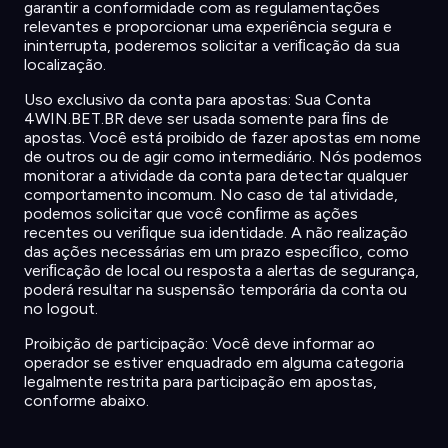
garantir a conformidade com as regulamentações
relevantes e proporcionar uma experiência segura e
ininterrupta, poderemos solicitar a veriﬁcação da sua
localização.
Uso exclusivo da conta para apostas: Sua Conta
4WIN.BET.BR deve ser usada somente para ﬁns de
apostas. Você está proibido de fazer apostas em nome
de outros ou de agir como intermediário. Nós podemos
monitorar a atividade da conta para detectar qualquer
comportamento incomum. No caso de tal atividade,
podemos solicitar que você conﬁrme as ações
recentes ou veriﬁque sua identidade. A não realização
das ações necessárias em um prazo especíﬁco, como
veriﬁcação de local ou resposta a alertas de segurança,
poderá resultar na suspensão temporária da conta ou
no logout.
Proibição de participação: Você deve informar ao
operador se estiver enquadrado em alguma categoria
legalmente restrita para participação em apostas,
conforme abaixo.