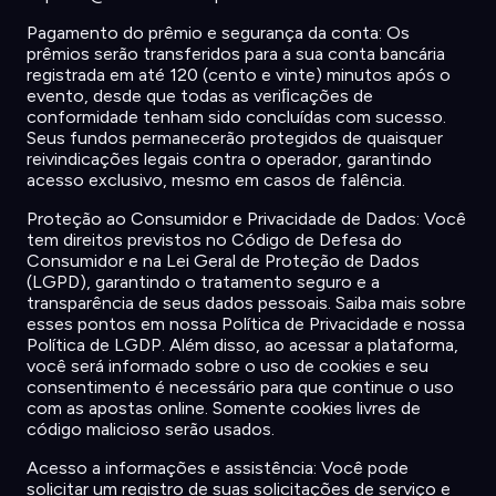
Pagamento do prêmio e segurança da conta: Os
prêmios serão transferidos para a sua conta bancária
registrada em até 120 (cento e vinte) minutos após o
evento, desde que todas as veriﬁcações de
conformidade tenham sido concluídas com sucesso.
Seus fundos permanecerão protegidos de quaisquer
reivindicações legais contra o operador, garantindo
acesso exclusivo, mesmo em casos de falência.
Proteção ao Consumidor e Privacidade de Dados: Você
tem direitos previstos no Código de Defesa do
Consumidor e na Lei Geral de Proteção de Dados
(LGPD), garantindo o tratamento seguro e a
transparência de seus dados pessoais. Saiba mais sobre
esses pontos em nossa Política de Privacidade e nossa
Política de LGDP. Além disso, ao acessar a plataforma,
você será informado sobre o uso de cookies e seu
consentimento é necessário para que continue o uso
com as apostas online. Somente cookies livres de
código malicioso serão usados.
Acesso a informações e assistência: Você pode
solicitar um registro de suas solicitações de serviço e