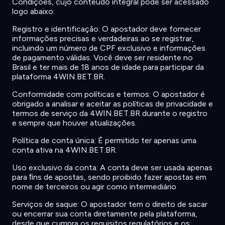
Condições, cujo conteúdo integral pode ser acessado
logo abaixo:
Registro e identificação: O apostador deve fornecer
informações precisas e verdadeiras ao se registrar,
incluindo um número de CPF exclusivo e informações
de pagamento válidas. Você deve ser residente no
Brasil e ter mais de 18 anos de idade para participar da
plataforma 4WIN.BET.BR.
Conformidade com políticas e termos: O apostador é
obrigado a analisar e aceitar as políticas de privacidade e
termos de serviço da 4WIN.BET.BR durante o registro
e sempre que houver atualizações.
Política de conta única: É permitido ter apenas uma
conta ativa na 4WIN.BET.BR.
Uso exclusivo da conta: A conta deve ser usada apenas
para ﬁns de apostas, sendo proibido fazer apostas em
nome de terceiros ou agir como intermediário
Serviços de saque: O apostador tem o direito de sacar
ou encerrar sua conta diretamente pela plataforma,
desde que cumpra os requisitos regulatórios e os