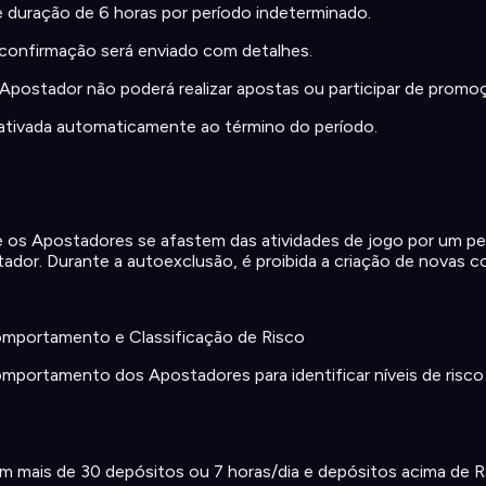
e duração de 6 horas por período indeterminado.
confirmação será enviado com detalhes.
 Apostador não poderá realizar apostas ou participar de promo
eativada automaticamente ao término do período.
 os Apostadores se afastem das atividades de jogo por um pe
dor. Durante a autoexclusão, é proibida a criação de novas c
mportamento e Classificação de Risco
omportamento dos Apostadores para identificar níveis de risco
m mais de 30 depósitos ou 7 horas/dia e depósitos acima de 