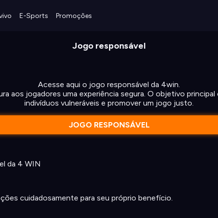
vivo
E-Sports
Promoções
Jogo responsável
Acesse aqui o jogo responsável da 4win.
a aos jogadores uma experiência segura. O objetivo principal é
indivíduos vulneráveis e promover um jogo justo.
JOGO RESPONSÁVEL
el da 4 WIN
mações cuidadosamente para seu próprio benefício.