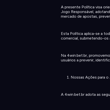
A presente Política visa or
Jogo Responsável, adotand
mercado de apostas, preven
Esta Política aplica-se a 
comercial, submetendo-os a
Na 4win.bet.br, promovemos
usuários a prevenir, identifi
Nossas Ações para o
A 4win.bet.br adota as seg