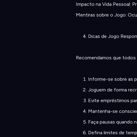
Impacto na Vida Pessoal: P
Mentiras sobre o Jogo: Ocu
Dicas de Jogo Respon
Recomendamos que todos 
Informe-se sobre as p
Joguem de forma recre
Evite empréstimos par
Mantenha-se conscient
Faça pausas quando n
Defina limites de temp