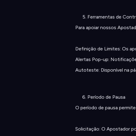
Ferramentas de Contr
Para apoiar nossos Apostado
Definição de Limites: Os ap
Alertas Pop-up: Notificaçõ
Autoteste: Disponível na p
Período de Pausa
O período de pausa permit
Solicitação: O Apostador po