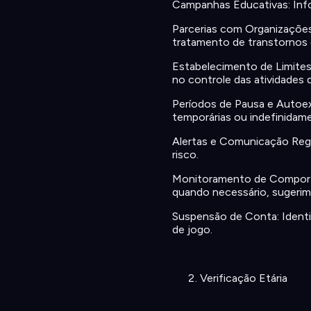
Campanhas Educativas: Info
Parcerias com Organizações
tratamento de transtornos 
Estabelecimento de Limites
no controle das atividades 
Períodos de Pausa e Autoe
temporárias ou indefinidam
Alertas e Comunicação Regu
risco.
Monitoramento de Comportam
quando necessário, sugeri
Suspensão de Conta: Identi
de jogo.
Verificação Etária