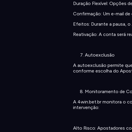
Duração Flexível: Opções d
Confirmação: Um e-mail de 
Efeitos: Durante a pausa, o
Reativação: A conta será r
Autoexclusão
A autoexclusão permite que
conforme escolha do Aposta
Monitoramento de Co
A 4win.bet.br monitora o c
intervenção:
Alto Risco: Apostadores co