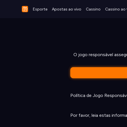
Esporte
Apostas ao vivo
Cassino
Cassino ao 
O jogo responsável assegur
Política de Jogo Responsáv
Por favor, leia estas infor