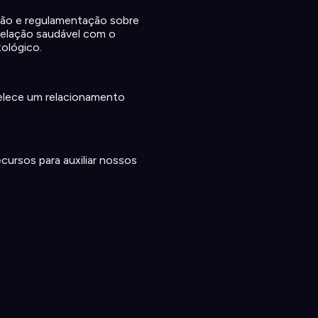
ação e regulamentação sobre
elação saudável com o
ológico.
belece um relacionamento
ursos para auxiliar nossos