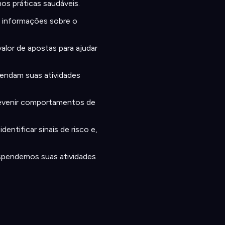
s práticas saudáveis.
r informações sobre o
alor de apostas para ajudar
endam suas atividades
revenir comportamentos de
tificar sinais de risco e,
uspendemos suas atividades