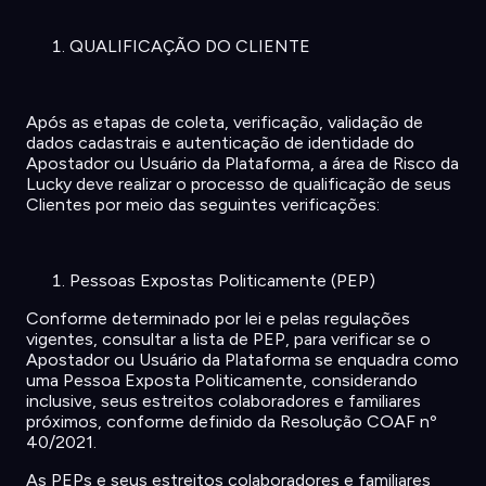
QUALIFICAÇÃO DO CLIENTE
Após as etapas de coleta, verificação, validação de
dados cadastrais e autenticação de identidade do
Apostador ou Usuário da Plataforma, a área de Risco da
Lucky deve realizar o processo de qualificação de seus
Clientes por meio das seguintes verificações:
Pessoas Expostas Politicamente (PEP)
Conforme determinado por lei e pelas regulações
vigentes, consultar a lista de PEP, para verificar se o
Apostador ou Usuário da Plataforma se enquadra como
uma Pessoa Exposta Politicamente, considerando
inclusive, seus estreitos colaboradores e familiares
próximos, conforme definido da Resolução COAF nº
40/2021.
As PEPs e seus estreitos colaboradores e familiares