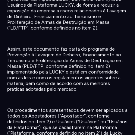
Usuários da Plataforma LUCKY, de forma a reduzir a
exposição da empresa a riscos relacionados à Lavagem
de Dinheiro, Financiamento ao Terrorismo e
Proliferação de Armas de Destruição em Massa
(“LD/FTP”, conforme definidos no item 2).
Assim, este documento faz parta do programa de
Prevenção à Lavagem de Dinheiro, Financiamento ao
Terrorismo e Proliferação de Armas de Destruição em
Massa (PLD/FTP, conforme definido no item 2)
implementado pela LUCKY e está em conformidade
com as leis e com os regulamentos vigentes sobre a
matéria, bem como de acordo com as melhores
práticas adotadas pelo mercado.
Os procedimentos apresentados devem ser aplicados a
todos os Apostadores (“Apostador”, conforme
definidos no item 2) e Usuários (“Usuários” ou “Usuários
da Plataforma”), que se cadastrarem na Plataforma
(“Plataforma, conforme definido no item 2”) da Lucky