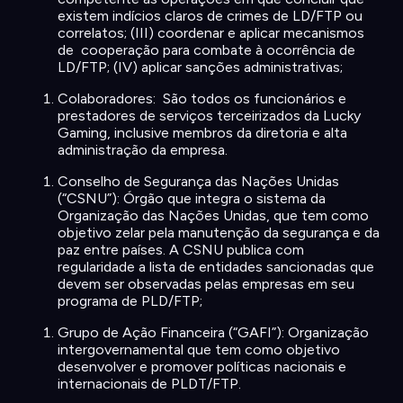
existem indícios claros de crimes de LD/FTP ou
correlatos; (III) coordenar e aplicar mecanismos
de cooperação para combate à ocorrência de
LD/FTP; (IV) aplicar sanções administrativas;
Colaboradores: São todos os funcionários e
prestadores de serviços terceirizados da Lucky
Gaming, inclusive membros da diretoria e alta
administração da empresa.
Conselho de Segurança das Nações Unidas
(“CSNU”): Órgão que integra o sistema da
Organização das Nações Unidas, que tem como
objetivo zelar pela manutenção da segurança e da
paz entre países. A CSNU publica com
regularidade a lista de entidades sancionadas que
devem ser observadas pelas empresas em seu
programa de PLD/FTP;
Grupo de Ação Financeira (“GAFI”): Organização
intergovernamental que tem como objetivo
desenvolver e promover políticas nacionais e
internacionais de PLDT/FTP.