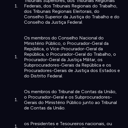
Tribunais Superiores, dos Tribunais Regionais
Federais, dos Tribunais Regionais do Trabalho,
dos Tribunais Regionais Eleitorais, do
Conselho Superior da Justiça do Trabalho e do
Conselho da Justiça Federal.
Os membros do Conselho Nacional do
Ministério Público, o Procurador-Geral da
República, o Vice-Procurador-Geral da
República, o Procurador-Geral do Trabalho, o
Procurador-Geral da Justiça Militar, os
Subprocuradores-Gerais da República e os
Procuradores-Gerais de Justiça dos Estados e
do Distrito Federal.
Os membros do Tribunal de Contas da União,
o Procurador-Geral e os Subprocuradores-
Gerais do Ministério Público junto ao Tribunal
de Contas da União.
os Presidentes e Tesoureiros nacionais, ou