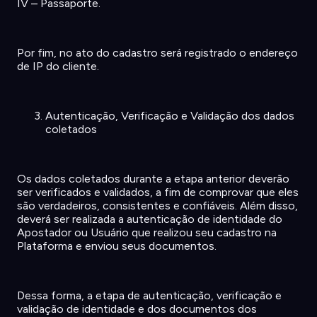
IV – Passaporte.
Por fim, no ato do cadastro será registrado o endereço
de IP do cliente.
Autenticação, Verificação e Validação dos dados
coletados
Os dados coletados durante a etapa anterior deverão
ser verificados e validados, a fim de comprovar que eles
são verdadeiros, consistentes e confiáveis. Além disso,
deverá ser realizada a autenticação de identidade do
Apostador ou Usuário que realizou seu cadastro na
Plataforma e enviou seus documentos.
Dessa forma, a etapa de autenticação, verificação e
validação de identidade e dos documentos dos