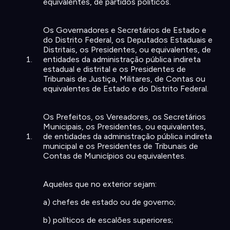
equivalentes, de partidos políticos.
Os Governadores e Secretários de Estado e
do Distrito Federal, os Deputados Estaduais e
Distritais, os Presidentes, ou equivalentes, de
entidades da administração pública indireta
estadual e distrital e os Presidentes de
Tribunais de Justiça, Militares, de Contas ou
equivalentes de Estado e do Distrito Federal.
Os Prefeitos, os Vereadores, os Secretários
Municipais, os Presidentes, ou equivalentes,
de entidades da administração pública indireta
municipal e os Presidentes de Tribunais de
Contas de Municípios ou equivalentes.
Aqueles que no exterior sejam:
a) chefes de estado ou de governo;
b) políticos de escalões superiores;