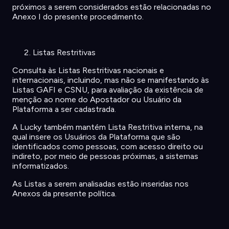
próximos a serem considerados estão relacionadas no
Anexo I do presente procedimento.
Listas Restritivas
Consulta às Listas Restritivas nacionais e
internacionais, incluindo, mas não se manifestando às
Listas GAFI e CSNU, para avaliação da existência de
menção ao nome do Apostador ou Usuário da
Plataforma a ser cadastrada.
A Lucky também mantém Lista Restritiva interna, na
qual insere os Usuários da Plataforma que são
identificados como pessoas, com acesso direito ou
indireto, por meio de pessoas próximas, a sistemas
informatizados.
As Listas a serem analisadas estão inseridas nos
Anexos da presente política.