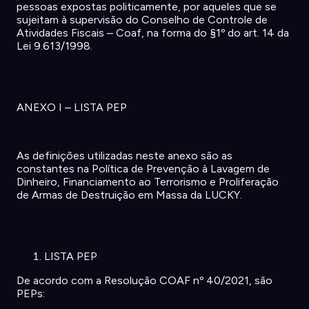
pessoas expostas politicamente, por aqueles que se
sujeitam à supervisão do Conselho de Controle de
Atividades Fiscais – Coaf, na forma do §1º do art. 14 da
Lei 9.613/1998.
ANEXO I – LISTA PEP
As definições utilizadas neste anexo são as
constantes na Política de Prevenção à Lavagem de
Dinheiro, Financiamento ao Terrorismo e Proliferação
de Armas de Destruição em Massa da LUCKY.
LISTA PEP
De acordo com a Resolução COAF nº 40/2021, são
PEPs: