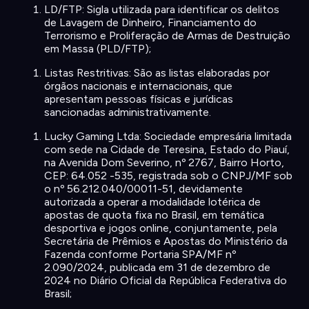
LD/FTP: Sigla utilizada para identificar os delitos
de Lavagem de Dinheiro, Financiamento do
Terrorismo e Proliferação de Armas de Destruição
em Massa (PLD/FTP);
Listas Restritivas: São as listas elaboradas por
órgãos nacionais e internacionais, que
apresentam pessoas físicas e jurídicas
sancionadas administrativamente.
Lucky Gaming Ltda: Sociedade empresária limitada
com sede na Cidade de Teresina, Estado do Piauí,
na Avenida Dom Severino, nº 2767, Bairro Horto,
CEP: 64.052 -535, registrada sob o CNPJ/MF sob
o nº 56.212.040/00011-51, devidamente
autorizada a operar a modalidade lotérica de
apostas de quota fixa no Brasil, em temática
desportiva e jogos online, conjuntamente, pela
Secretária de Prêmios e Apostas do Ministério da
Fazenda conforme Portaria SPA/MF nº
2.090/2024, publicada em 31 de dezembro de
2024 no Diário Oficial da República Federativa do
Brasil;