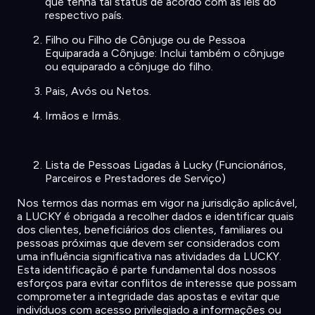
que tenha tal status de acordo com as leis do
respectivo país.
Filho ou Filho de Cônjuge ou de Pessoa
Equiparada a Cônjuge: Inclui também o cônjuge
ou equiparado a cônjuge do filho.
Pais, Avós ou Netos.
Irmãos e Irmãs.
Lista de Pessoas Ligadas à Lucky (Funcionários,
Parceiros e Prestadores de Serviço)
Nos termos das normas em vigor na jurisdição aplicável,
a LUCKY é obrigada a recolher dados e identificar quais
dos clientes, beneficiários dos clientes, familiares ou
pessoas próximas que devem ser considerados com
uma influência significativa nas atividades da LUCKY.
Esta identificação é parte fundamental dos nossos
esforços para evitar conflitos de interesse que possam
comprometer a integridade das apostas e evitar que
indivíduos com acesso privilegiado a informações ou