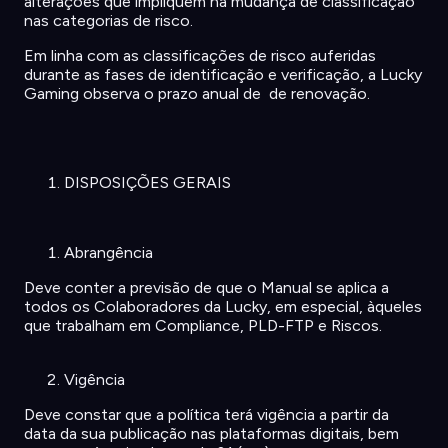
alterações que impliquem na mudança de classificação
nas categorias de risco.
Em linha com as classificações de risco auferidas
durante as fases de identificação e verificação, a Lucky
Gaming observa o prazo anual de de renovação.
DISPOSIÇÕES GERAIS
Abrangência
Deve conter a previsão de que o Manual se aplica a
todos os Colaboradores da Lucky, em especial, àqueles
que trabalham em Compliance, PLD-FTP e Riscos.
Vigência
Deve constar que a política terá vigência a partir da
data da sua publicação nas plataformas digitais, bem