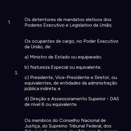
Os detentores de mandatos eletivos dos
1.
Poderes Executivo e Legislativo da União;
Os ocupantes de cargo, no Poder Executivo
da União, de:
a) Ministro de Estado ou equiparado;
b) Natureza Especial ou equivalente;
c) Presidente, Vice-Presidente e Diretor, ou
equivalentes, de entidades da administração
pública indireta; e
d) Direção e Assessoramento Superior - DAS
de nível 6 ou equivalente.
Os membros do Conselho Nacional de
Justiça, do Supremo Tribunal Federal, dos