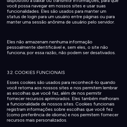
dispositivo
a
baixar
ou
transmitir
informações
, para que
você
possa
navegar
em
nossos
sites e usar
suas
funcionalidades
. Eles
são
usados
para
manter
um
status de login para um
usuário
entre
páginas
ou
para
manter
uma
sessão
anônima
de
usuário
pelo
servidor
.
Eles
não
armazenam
nenhuma
informação
pessoalmente
identificável
e,
sem
eles
, o site
não
funciona
;
por
essa
razão
,
não
podem
ser
desativados
.
3.2. COOKIES FUNCIONAIS
Esses cookies
são
usados
para
reconhecê
-lo
quando
você
retorna
aos
nossos
sites e
nos
permitem
lembrar
as
escolhas
que
você
faz
,
além
de
nos
permitir
fornecer
recursos
aprimorados
. Eles
também
melhoram
a
funcionalidade
de
nossos
sites. Cookies
funcionais
registram
informações
sobre
escolhas
que
você
fez
(
como
preferência
de
idioma
) e
nos
permitem
fornecer
recursos
mais
personalizados
.