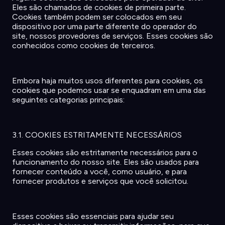
Eles
são
chamados
de cookies de
primeira
parte
.
Cookies
também
podem
ser
colocados
em
seu
dispositivo
por
uma
parte
diferente
do
operador
do
site,
nossos
provedores de
serviços
. Esses cookies
são
conhecidos
como
cookies de
terceiros
.
Embora
haja
muitos
usos
diferentes
para cookies,
os
cookies que
podemos
usar se
enquadram
em
uma
das
seguintes
categorias
principais
:
3.1. COOKIES ESTRITAMENTE NECESSÁRIOS
Esses cookies
são
estritamente
necessários
para o
funcionamento
do
nosso
site. Eles
são
usados
para
fornecer
conteúdo
a
você
,
como
usuário
, e para
fornecer
produtos
e
serviços
que
você
solicitou
.
Esses cookies
são
essenciais
para
ajudar
seu