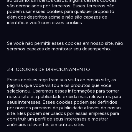
ao
usuário
. Em
certos
casos
,
alguns
desses
cookies
são
gerenciados
por
terceiros
. Esses
terceiros
não
podem
usar esses cookies para
qualquer
propósito
além
dos
descritos
acima
e
não
são
capazes
de
identificar
você
com esses cookies.
Se
você
não
permitir
esses cookies
em
nosso
site,
não
seremos
capazes
de
monitorar
seu
desempenho
.
3.4. COOKIES DE DIRECIONAMENTO
Esses cookies
registram
sua
visita
ao
nosso
site, as
páginas
que
você
visitou
e
os
produtos
que
você
selecionou
.
Usaremos
essas
informações
para
tornar
nosso
site e a
publicidade
exibida
mais
relevantes
para
seus
interesses. Esses cookies
podem
ser
definidos
por
nossos
parceiros
de
publicidade
através
do
nosso
site. Eles
podem
ser
usados
por
essas
empresas
para
construir
um
perfil
de
seus
interesses e
mostrar
anúncios
relevantes
em
outros sites.