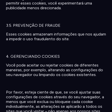
permitir
esses cookies,
você
experimentará
uma
publicidade
menos
direcionada
.
3.5. PREVENÇÃO DE FRAUDE
Esses cookies
armazenam
informações
que
nos
ajudam
a
impedir
o
uso
fraudulento
do site.
4. GERENCIANDO COOKIES
Você
pode
aceitar
ou
rejeitar
cookies de
diferentes
maneiras
,
por
exemplo
,
alterando
as
configurações
do
seu
navegador
ou
limpando
os
cookies
existentes
.
Por favor,
esteja
ciente
de que, se
você
ajustar
suas
configurações
de cookies
através
do
seu
navegador
, a
menos
que
você
exclua
ou
bloqueie
cada
cookie
individualmente
, as
alterações
se
aplicarão
a
todos
os
sites que
você
visitar
–
não
apenas
aos
nossos
sites.