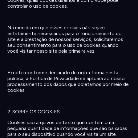
cookies, quais cookies
usamos
e
como
você
pode
controlar
o
uso
de cookies.
Na
medida
em
que esses cookies
não
sejam
estritamente
necessários
para o
funcionamento
do
site e a
prestação
de
nossos
serviços
,
solicitaremos
seu
consentimento
para o
uso
de cookies
quando
você
visitar
nosso
site pela
primeira
vez
.
Exceto
conforme
declarado
de
outra
forma
nesta
política
, a Política de
Privacidade
se
aplicará
ao
nosso
processamento
dos dados que
coletamos
por
meio
de
cookies.
2. SOBRE OS COOKIES
Cookies
são
arquivos
de
texto
que
contêm
uma
pequena
quantidade
de
informações
que
são
baixadas
para o
seu
dispositivo
quando
você
visita
um site.