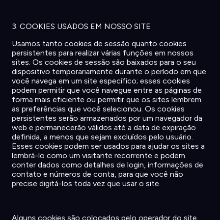
3. COOKIES USADOS EM NOSSO SITE
Usamos
tanto cookies de
sessão
quanto
cookies
persistentes
para
realizar
várias
funções
em
nossos
sites.
Os
cookies de
sessão
são
baixados
para o
seu
dispositivo
temporariamente
durante
o
período
em
que
você
navega
em
um site
específico
; esses cookies
podem
permitir
que
você
navegue
entre as
páginas
de
forma
mais
eficiente
ou
permitir
que
os
sites
lembrem
as
preferências
que
você
selecionou
.
Os
cookies
persistentes
serão
armazenados
por
um
navegador
da
web e
permanecerão
válidos
até
a data de
expiração
definida
, a
menos
que
sejam
excluídos
pelo
usuário
.
Esses cookies
podem
ser
usados
para
ajudar
os
sites a
lembrá
-lo
como
um
visitante
recorrente
e
podem
conter
dados
como
detalhes
de login,
informações
de
contato
e
números
de
conta
, para que
você
não
precise
digitá-los
toda
vez
que usar o site.
Alguns
cookies
são
colocados
pelo
operador
do site.