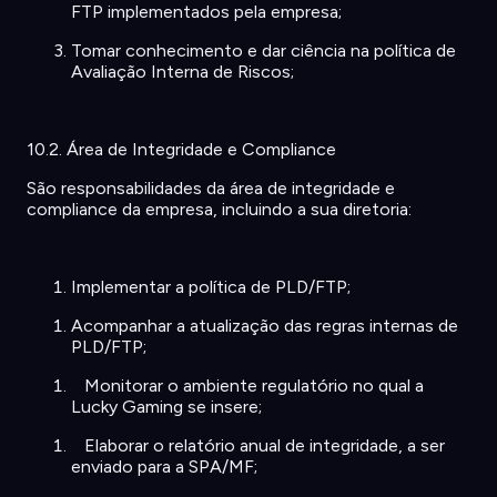
FTP implementados pela empresa;
Tomar conhecimento e dar ciência na política de
Avaliação Interna de Riscos;
10.2. Área de Integridade e Compliance
São responsabilidades da área de integridade e
compliance da empresa, incluindo a sua diretoria:
Implementar a política de PLD/FTP;
Acompanhar a atualização das regras internas de
PLD/FTP;
Monitorar o ambiente regulatório no qual a
Lucky Gaming se insere;
Elaborar o relatório anual de integridade, a ser
enviado para a SPA/MF;