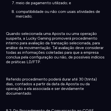
meio de pagamento utilizado; e
compatibilidade ou não com usais atividades de
mercado;
Quando selecionada uma Aposta ou uma operação
suspeita, a Lucky Gaming promoverá procedimento
interno para avaliação da transação selecionada, para
análise da movimentação. Tal avaliação deve considerar
todas as informações coletadas para que a empresa
conclua pela configuração ou não, de possíveis indícios
de práticas LD/FTP.
Referido procedimento poderá durar até 30 (trinta)
dias, contados a partir da data da Aposta ou da
operação a ela associada e ser devidamente
documentado.
8.2. Do Procedimento de Comunicação ao COAF