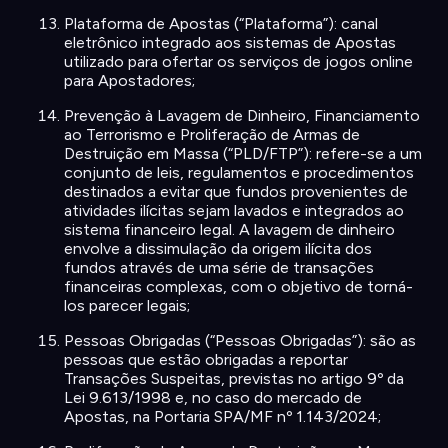
Plataforma de Apostas (“Plataforma”): canal
eletrônico integrado aos sistemas de Apostas
utilizado para ofertar os serviços de jogos online
para Apostadores;
Prevenção à Lavagem de Dinheiro, Financiamento
ao Terrorismo e Proliferação de Armas de
Destruição em Massa (“PLD/FTP”): refere-se a um
conjunto de leis, regulamentos e procedimentos
destinados a evitar que fundos provenientes de
atividades ilícitas sejam lavados e integrados ao
sistema financeiro legal. A lavagem de dinheiro
envolve a dissimulação da origem ilícita dos
fundos através de uma série de transações
financeiras complexas, com o objetivo de torná-
los parecer legais;
Pessoas Obrigadas (“Pessoas Obrigadas”): são as
pessoas que estão obrigadas a reportar
Transações Suspeitas, previstas no artigo 9º da
Lei 9.613/1998 e, no caso do mercado de
Apostas, na Portaria SPA/MF nº 1.143/2024;