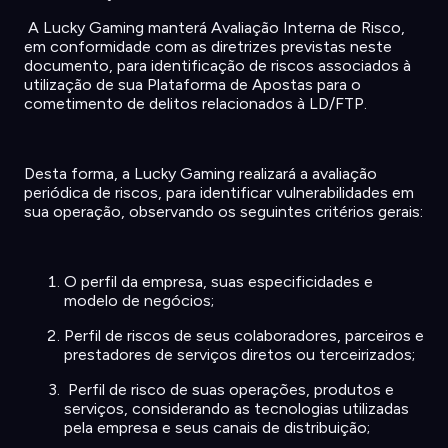
A Lucky Gaming manterá Avaliação Interna de Risco,
em conformidade com as diretrizes previstas neste
documento, para identificação de riscos associados à
utilização de sua Plataforma de Apostas para o
cometimento de delitos relacionados à LD/FTP.
Desta forma, a Lucky Gaming realizará a avaliação
periódica de riscos, para identificar vulnerabilidades em
sua operação, observando os seguintes critérios gerais:
O perfil da empresa, suas especificidades e
modelo de negócios;
Perfil de riscos de seus colaboradores, parceiros e
prestadores de serviços diretos ou terceirizados;
Perfil de risco de suas operações, produtos e
serviços, considerando as tecnologias utilizadas
pela empresa e seus canais de distribuição;