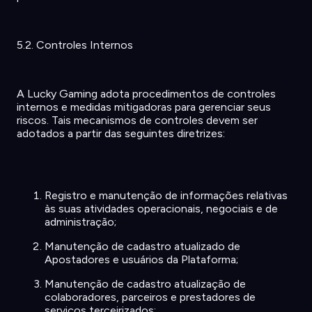
5.2. Controles Internos
A Lucky Gaming adota procedimentos de controles
internos e medidas mitigadoras para gerenciar seus
riscos. Tais mecanismos de controles devem ser
adotados a partir das seguintes diretrizes:
Registro e manutenção de informações relativas
às suas atividades operacionais, negociais e de
administração;
Manutenção de cadastro atualizado de
Apostadores e usuários da Plataforma;
Manutenção de cadastro atualização de
colaboradores, parceiros e prestadores de
serviços terceirizados;