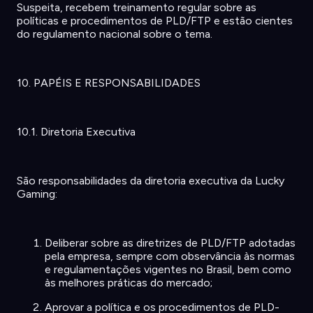
Suspeita, recebem treinamento regular sobre as
políticas e procedimentos de PLD/FTP e estão cientes
do regulamento nacional sobre o tema.
10. PAPÉIS E RESPONSABILIDADES
10.1. Diretoria Executiva
São responsabilidades da diretoria executiva da Lucky
Gaming:
Deliberar sobre as diretrizes de PLD/FTP adotadas
pela empresa, sempre com observância às normas
e regulamentações vigentes no Brasil, bem como
às melhores práticas do mercado;
Aprovar a política e os procedimentos de PLD-