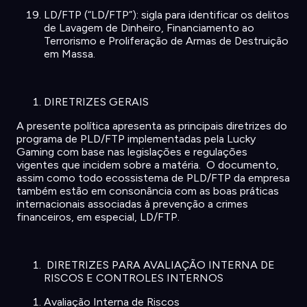
LD/FTP (“LD/FTP”): sigla para identificar os delitos
de Lavagem de Dinheiro, Financiamento ao
Terrorismo e Proliferação de Armas de Destruição
em Massa.
DIRETRIZES GERAIS
A presente política apresenta as principais diretrizes do
programa de PLD/FTP implementadas pela Lucky
Gaming com base nas legislações e regulações
vigentes que incidem sobre a matéria. O documento,
assim como todo ecossistema de PLD/FTP da empresa
também estão em consonância com as boas práticas
internacionais associadas à prevenção a crimes
financeiros, em especial, LD/FTP.
DIRETRIZES PARA AVALIAÇÃO INTERNA DE
RISCOS E CONTROLES INTERNOS
Avaliação Interna de Riscos