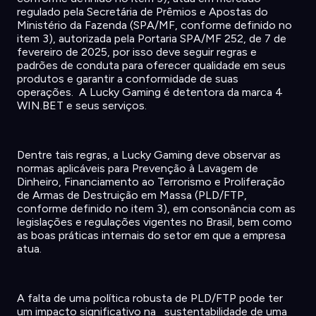
regulado pela Secretária de Prêmios e Apostas do
Ministério da Fazenda (SPA/MF, conforme definido no
item 3), autorizada pela Portaria SPA/MF 252, de 7 de
fevereiro de 2025, por isso deve seguir regras e
padrões de conduta para oferecer qualidade em seus
produtos e garantir a conformidade de suas
operações. A Lucky Gaming é detentora da marca 4
WIN.BET e seus serviços.
Dentre tais regras, a Lucky Gaming deve observar as
normas aplicáveis para Prevenção à Lavagem de
Dinheiro, Financiamento ao Terrorismo e Proliferação
de Armas de Destruição em Massa (PLD/FTP,
conforme definido no item 3), em consonância com as
legislações e regulações vigentes no Brasil, bem como
as boas práticas internais do setor em que a empresa
atua.
A falta de uma política robusta de PLD/FTP pode ter
um impacto significativo na sustentabilidade de uma