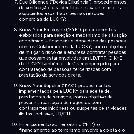
Due Diligence (“Devida Diligência”): procedimentos
de verificação para identificar e avaliar os riscos
associados a contrapartes nas relações
comerciais da LUCKY;
Know Your Employee (“KYE”): procedimentos
elaborados para seleção e mecanismo de situação
econômico – financeira e idoneidade das pessoas
com os Colaboradores da LUCKY, com o objetivo
de mitigar o risco de a empresa contratar pessoas
que possam estar envolvidas em LD/FTP. O KYE
da LUCKY também poderá ser empregado para
contratação de pessoas terceirizadas com
prestação de serviços direta;
Know Your Supplier (“KYS”): procedimentos
implementados pela LUCKY para aceite de
prestadores de serviços, com o objetivo de
prevenir a realização de negócios com
contrapartes inidôneas ou suspeitas de atividades
ilícitas, inclusive, LD/FTP;
Financiamento ao Terrorismo (“FT”): o
financiamento ao terrorismo envolve a coleta e o