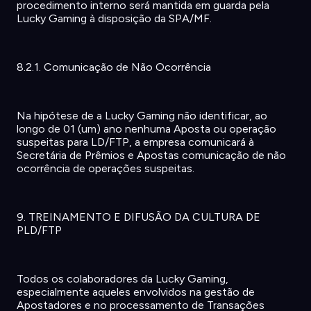
procedimento interno será mantida em guarda pela
Lucky Gaming à disposição da SPA/MF.
8.2.1. Comunicação de Não Ocorrência
Na hipótese de a Lucky Gaming não identificar, ao
longo de 01 (um) ano nenhuma Aposta ou operação
suspeitas para LD/FTP, a empresa comunicará à
Secretária de Prêmios e Apostas comunicação de não
ocorrência de operações suspeitas.
9. TREINAMENTO E DIFUSÃO DA CULTURA DE
PLD/FTP
Todos os colaboradores da Lucky Gaming,
especialmente aqueles envolvidos na gestão de
Apostadores e no processamento de Transações