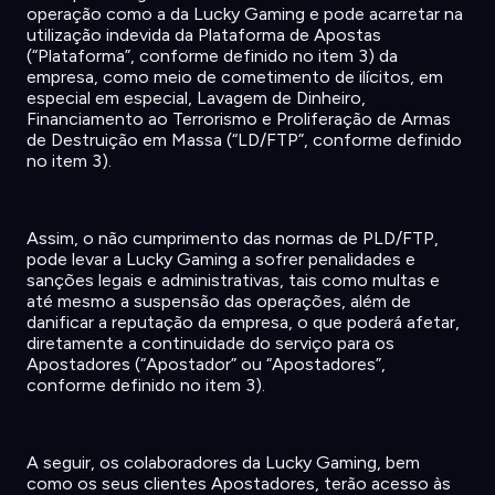
operação como a da Lucky Gaming e pode acarretar na
utilização indevida da Plataforma de Apostas
(“Plataforma”, conforme definido no item 3) da
empresa, como meio de cometimento de ilícitos, em
especial em especial, Lavagem de Dinheiro,
Financiamento ao Terrorismo e Proliferação de Armas
de Destruição em Massa (“LD/FTP”, conforme definido
no item 3).
Assim, o não cumprimento das normas de PLD/FTP,
pode levar a Lucky Gaming a sofrer penalidades e
sanções legais e administrativas, tais como multas e
até mesmo a suspensão das operações, além de
danificar a reputação da empresa, o que poderá afetar,
diretamente a continuidade do serviço para os
Apostadores (“Apostador” ou “Apostadores”,
conforme definido no item 3).
A seguir, os colaboradores da Lucky Gaming, bem
como os seus clientes Apostadores, terão acesso às