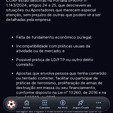
COAF estão descritas na Portaria SPA/MF nº
1.143/2024, artigos 24 e 25, que descrevem as
situações ou Apostadores que merecem especial
atenção, sem prejuízo de outras que podem vir a ser
detalhadas pela empresa:
Falta de fundamento econômico ou legal;
Incompatibilidade com práticas usuais da
atividade ou de mercado; e
Possível prática de LD/FTP ou outro delito
correlato;
Apostas que envolva pessoa que tenha cometido
ou tentado cometer, facilitar ou participar de
práticas de terrorismo, proliferação de armas de
destruição em massa ou seu financiamento,
conforme disposto na Lei nº 13.260, de 2016 e na
Lei nº 13.810, de 2019;
Pessoa domiciliada em jurisdição considerada pelo
Início
Cassino
Ao Vivo
Jogos Crash
Hub
Grupo de Ação Financeira Internacional (GAFI)