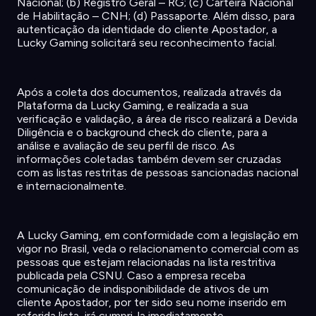
Nacional; (b) Registro Geral – RG; (c) Carteira Nacional
de Habilitação – CNH; (d) Passaporte. Além disso, para
autenticação da identidade do cliente Apostador, a
Lucky Gaming solicitará seu reconhecimento facial.
Após a coleta dos documentos, realizada através da
Plataforma da Lucky Gaming, e realizada a sua
verificação e validação, a área de risco realizará a Devida
Diligência e o background check do cliente, para a
análise e avaliação de seu perfil de risco. As
informações coletadas também devem ser cruzadas
com as listas restritas de pessoas sancionadas nacional
e internacionalmente.
A Lucky Gaming, em conformidade com a legislação em
vigor no Brasil, veda o relacionamento comercial com as
pessoas que estejam relacionadas na lista restritiva
publicada pela CSNU. Caso a empresa receba
comunicação de indisponibilidade de ativos de um
cliente Apostador, por ter sido seu nome inserido em
referida lista, irá cumpri-la imediatamente.