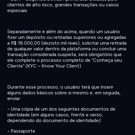
clientes
de alto
risco
,
grandes
transações
ou
casos
especiais
.
Separadamente
e
além
do
acima
,
quando
um
usuário
fizer
um
depósito
ou
retiradas
superiores
ou
agregadas
a R$ 18.000,00 (
dezoito
mil reais),
solicitar
uma
retirada
de
qualquer
valor
dentro
da
plataforma
ou
concluir
uma
transação
considerada
suspeita
,
será
obrigatório
que
ele
complete o
processo
completo
de “
Conheça
seu
Cliente
” (KYC – Know Your Client).
Durante
esse
processo
, o
usuário
terá
que
inserir
alguns
dados
básicos
sobre
si
mesmo
e,
em
seguida
,
enviar
:
•
Uma
cópia
de um dos
seguintes
documentos
de
identidade
(
em
alguns
casos
,
frente
e verso,
dependendo
do
documento
de
identidade
):
•
Passaporte