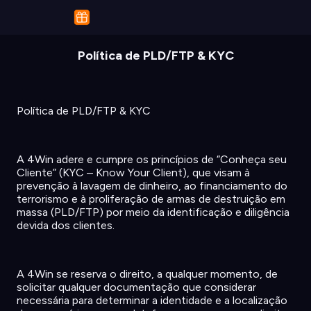
Política de PLD/FTP & KYC
Política de PLD/FTP & KYC
A 4Win
adere
e
cumpre
os
princípios
de “
Conheça
seu
Cliente
” (KYC – Know Your Client), que
visam
à
prevenção
à
lavagem
de
dinheiro
,
ao
financiamento
do
terrorismo
e à
proliferação
de
armas
de
destruição
em
massa
(PLD/FTP)
por
meio
da
identificação
e
diligência
devida
dos
clientes
.
A 4Win se
reserva
o
direito
, a
qualquer
momento
, de
solicitar
qualquer
documentação
que
considerar
necessária
para
determinar
a
identidade
e a
localização