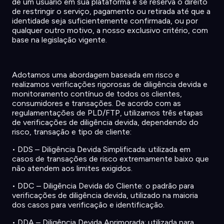
de um
usuário
em
sua
plataforma
e se
reserva
o
direito
de
restringir
o
serviço
,
pagamento
ou
retirada
até
que
a
identidade
seja
suficientemente
confirmada
,
ou
por
qualquer
outro
motivo
, a
nosso
exclusivo
critério
, com
base
na
legislação
vigente
.
Adotamos
uma
abordagem
baseada
em
risco
e
realizamos
verificações
rigorosas
de
diligência
devida
e
monitoramento
contínuo
de
todos
os
clientes
,
consumidores
e
transações
. De
acordo
com as
regulamentações
de PLD/FTP,
utilizamos
três
etapas
de
verificações
de
diligência
devida
,
dependendo
do
risco
,
transação
e
tipo
de
cliente
:
•
DDS –
Diligência
Devida
Simplificada
:
utilizada
em
casos
de
transações
de
risco
extremamente
baixo
que
não
atendem
aos
limites
exigidos
.
•
DDC –
Diligência
Devida do
Cliente
: o
padrão
para
verificações
de
diligência
devida
,
utilizado
na
maioria
dos
casos
para
verificação
e
identificação
.
•
DDA –
Diligência
Devida
Aprimorada
:
utilizada
para