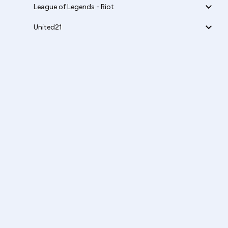
League of Legends - Riot
United21