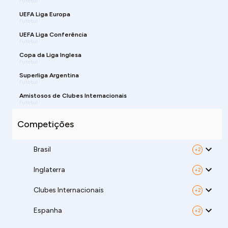
Futebol
UEFA Liga Europa
Futebol
UEFA Liga Conferência
Futebol
Copa da Liga Inglesa
Futebol
Superliga Argentina
Futebol
Amistosos de Clubes Internacionais
Futebol
Competições
Brasil
+2
Inglaterra
+2
Clubes Internacionais
+2
Espanha
+2