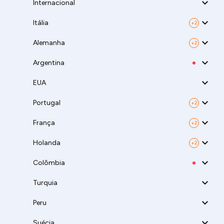
Internacional
Itália
+2
Alemanha
+2
Argentina
EUA
Portugal
+2
França
+2
Holanda
+2
Colômbia
Turquia
Peru
Suécia