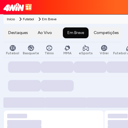
Início
Futebol
Em Breve
Destaques
Ao Vivo
Em Breve
Competições
Futebol
Basquete
Tênis
MMA
eSports
Vôlei
Futebol