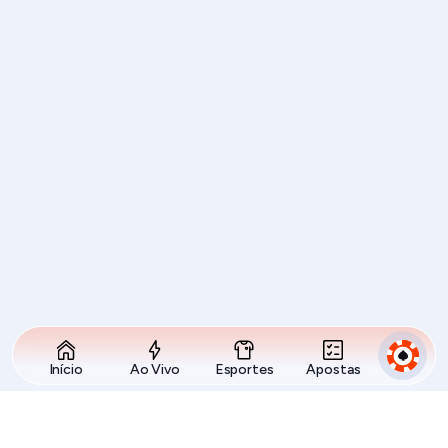
Início
Ao Vivo
Esportes
Apostas