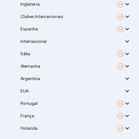
Inglaterra
+2
Clubes Internacionais
+2
Espanha
+2
Internacional
Itália
+2
Alemanha
+2
Argentina
EUA
Portugal
+2
França
+2
Holanda
+2