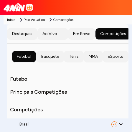
Início
Polo Aquatico
Competições
Destaques
Ao Vivo
Em Breve
Competições
Futebol
Basquete
Tênis
MMA
eSports
Futebol
Principais Competições
Competições
Brasil
+2