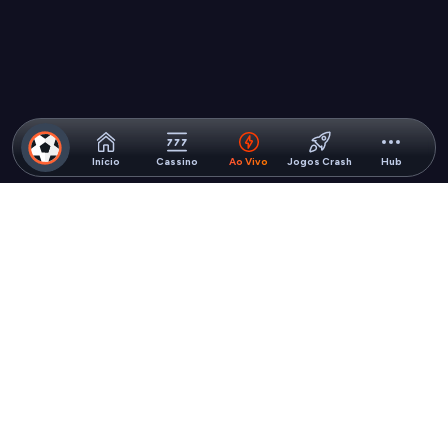
Início
Cassino
Ao Vivo
Jogos Crash
Hub
Licença
Informações
Jurídico
Suporte