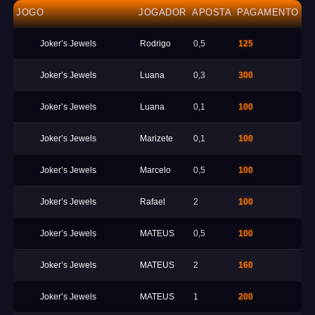
JOGO
JOGADOR
APOSTA
PAGAMENTO
Joker’s Jewels
Rodrigo
0,5
125
Joker’s Jewels
Luana
0,3
300
Joker’s Jewels
Luana
0,1
100
Joker’s Jewels
Marizete
0,1
100
Joker’s Jewels
Marcelo
0,5
100
Joker’s Jewels
Rafael
2
100
Joker’s Jewels
MATEUS
0,5
100
Joker’s Jewels
MATEUS
2
160
Joker’s Jewels
MATEUS
1
200