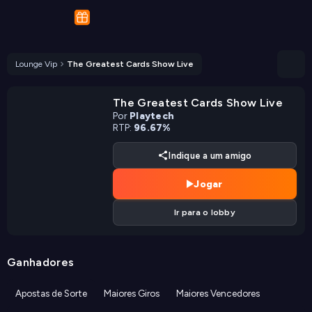
Lounge Vip
The Greatest Cards Show Live
The Greatest Cards Show Live
Por
Playtech
RTP:
96.67%
Indique a um amigo
Jogar
Ir para o lobby
Ganhadores
Apostas de Sorte
Maiores Giros
Maiores Vencedores