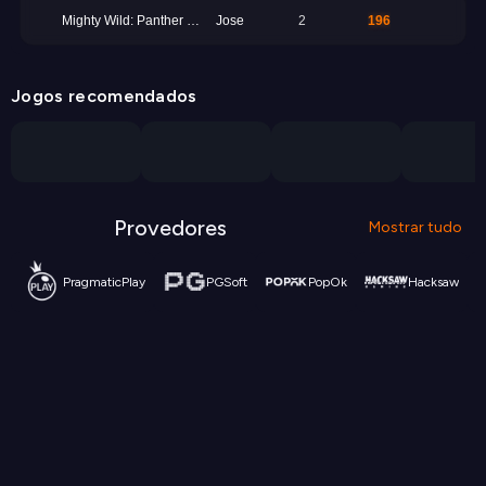
Mighty Wild: Panther Grand Gold Edition
Jose
2
196
Jogos recomendados
Provedores
Mostrar tudo
PragmaticPlay
PGSoft
PopOk
Hacksaw