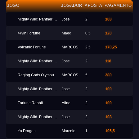
JOGO
JOGADOR
APOSTA
PAGAMENTO
Mighty Wild: Panther Grand Gold Edition
Jose
2
108
4Win Fortune
Maed
0,5
120
Volcanic Fortune
MARCOS
2,5
170,25
Mighty Wild: Panther Grand Gold Edition
Jose
2
118
Raging Gods Olympus 2
MARCOS
5
280
Mighty Wild: Panther Grand Gold Edition
Jose
2
100
Fortune Rabbit
Aline
2
100
Mighty Wild: Panther Grand Gold Edition
Jose
2
108
Yo Dragon
Marcelo
1
105,5