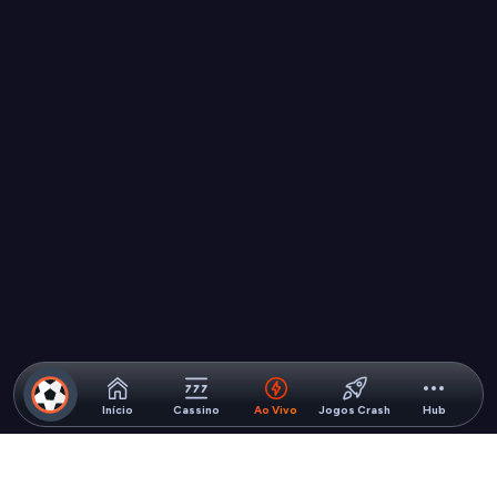
Início
Cassino
Ao Vivo
Jogos Crash
Hub