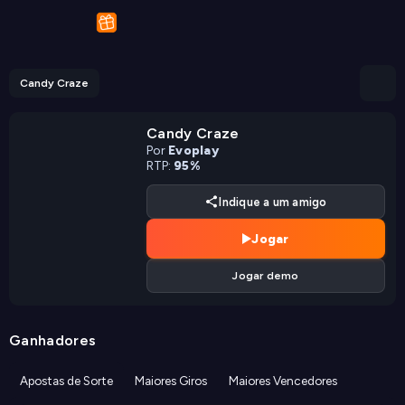
Candy Craze
Candy Craze
Por
Evoplay
RTP:
95%
Indique a um amigo
Jogar
Jogar demo
Ganhadores
Apostas de Sorte
Maiores Giros
Maiores Vencedores