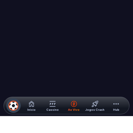
Início
Cassino
Ao Vivo
Jogos Crash
Hub