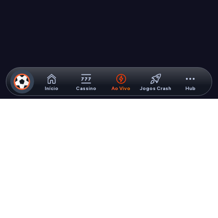
Início
Cassino
Ao Vivo
Jogos Crash
Hub
Licença
Informações
Jurídico