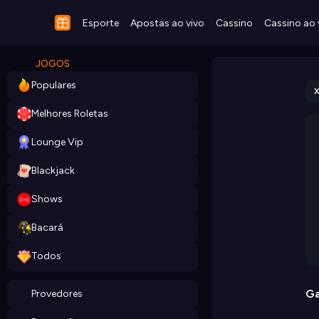
Esporte
Apostas ao vivo
Cassino
Cassino ao 
JOGOS
Populares
X
Melhores Roletas
Lounge Vip
Blackjack
Shows
Bacará
Todos
G
Provedores