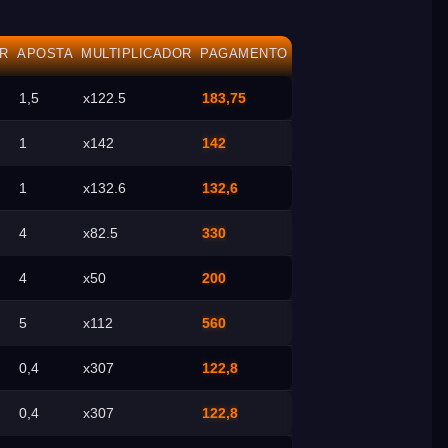
R
APOSTA
MULTIPLICADOR
PAGAMENTO
1,5
x122.5
183,75
1
x142
142
1
x132.6
132,6
4
x82.5
330
4
x50
200
5
x112
560
0,4
x307
122,8
0,4
x307
122,8