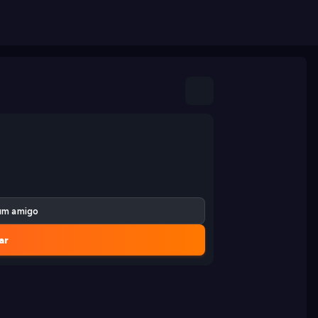
 um amigo
ar