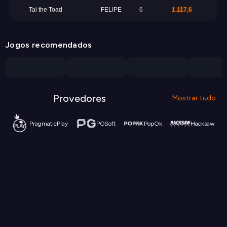
Tai the Toad
FELIPE
6
1.117,6
Jogos recomendados
Provedores
Mostrar tudo
PragmaticPlay
PGSoft
PopOk
Hacksaw