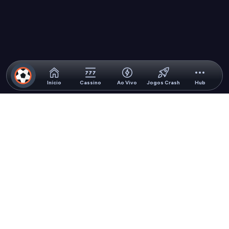
Início
Cassino
Ao Vivo
Jogos Crash
Hub
Licença
Informações
Jurídico
Suporte