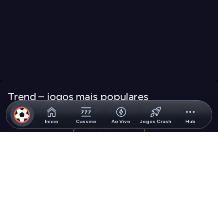
Trend – jogos mais populares
Os jogos mais populares são jogos que estão sendo jogados
com mais frequência e caíram no gosto do público. Os mais
Início
Cassino
Ao Vivo
Jogos Crash
Hub
comuns nesse sentido são blackjack, Baccarat, roleta, dados,
Mostrar mais
entre outros. Estes jogos são populares devido à sua
jogabilidade tranquila e histórica.
Além dos jogos citados, jogos como Sweet Bonanza, Gate of
Olympus e Zeppelin também chamam a atenção por suas
premiações altas, uma vez que são slots (caça-níqueis) e jogos
Licença
no estilo crash games. Estes jogos se destacam por seus RTPs
(return to player) altos e linhas de pagamento que podem
Informações
chegar a mais de 10.000x a sua aposta inicial.
Está esperando o que para começar a jogar os jogos mais