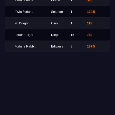
4Win Fortune
Eliane
1
565
4Win Fortune
Solange
1
124,5
Yo Dragon
Caio
1
115
Fortune Tiger
Diego
15
780
Fortune Rabbit
Edivania
3
187,5