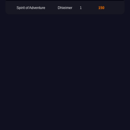
Spirit of Adventure
Dhieimer
1
150