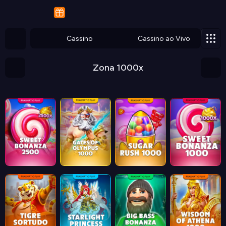
Cassino
Cassino ao Vivo
Zona 1000x