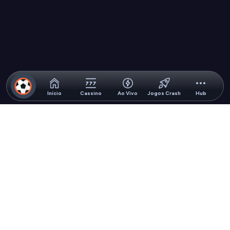
Início
Cassino
Ao Vivo
Jogos Crash
Hub
Licença
Informações
Jurídico