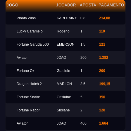
JOGO
JOGADOR
APOSTA
PAGAMENTO
Pinata Wins
KAROLAINY
0,8
214,08
Lucky Caramelo
Rogerio
1
110
Fortune Garuda 500
EMERSON
1,5
121
Aviator
JOAO
200
1.382
Fortune Ox
Graciele
1
200
Dragon Hatch 2
MARLON
3,5
199,15
Fortune Snake
Crislaine
5
350
Fortune Rabbit
Susiane
2
120
Aviator
JOAO
400
1.664