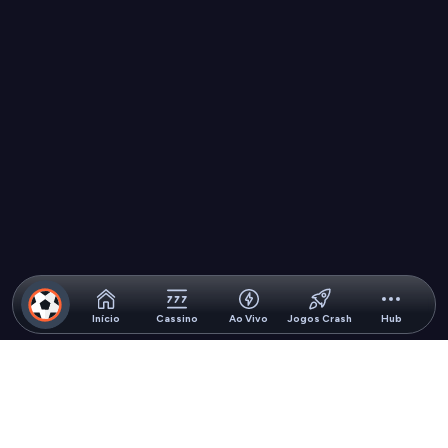
Início
Cassino
Ao Vivo
Jogos Crash
Hub
Licença