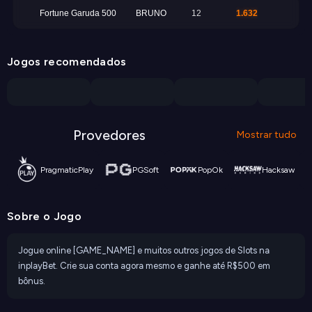
Fortune Garuda 500
BRUNO
12
1.632
Jogos recomendados
Provedores
Mostrar tudo
PragmaticPlay
PGSoft
PopOk
Hacksaw
Sobre o Jogo
Jogue online [GAME_NAME] e muitos outros jogos de Slots na
inplayBet. Crie sua conta agora mesmo e ganhe até R$500 em
bônus.