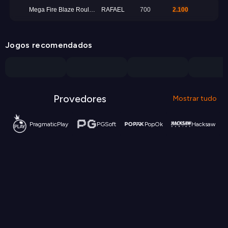
Mega Fire Blaze Roulette Live
RAFAEL
700
2.100
Jogos recomendados
Provedores
Mostrar tudo
PragmaticPlay
PGSoft
PopOk
Hacksaw