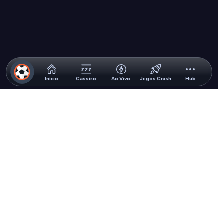
Início
Cassino
Ao Vivo
Jogos Crash
Hub
Licença
Informações
Jurídico
Suporte