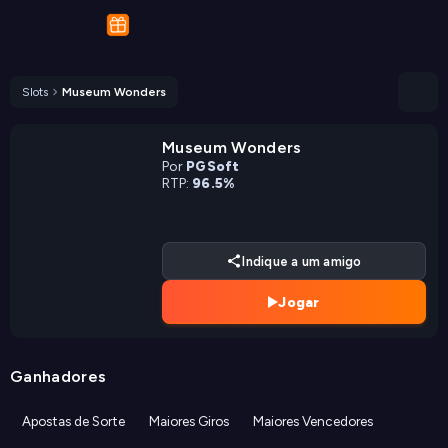
Slots
Museum Wonders
Museum Wonders
Por
PGSoft
RTP:
96.5%
Indique a um amigo
Jogar
Ganhadores
Apostas de Sorte
Maiores Giros
Maiores Vencedores