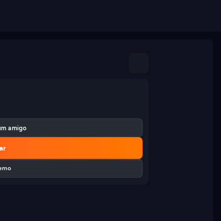
 um amigo
ar
demo