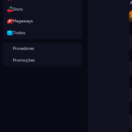
A
Slots
Megaways
Todos
Provedores
Promoções