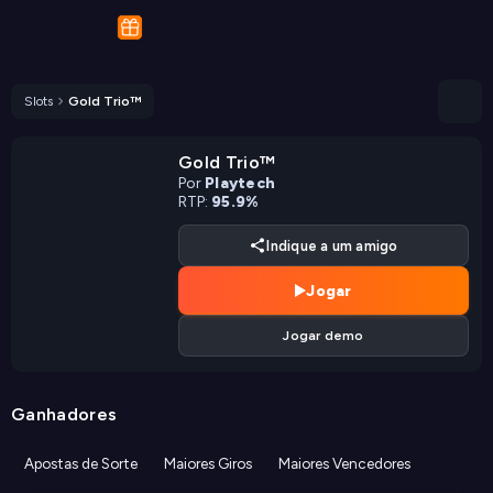
Slots
Gold Trio™
Gold Trio™
Por
Playtech
RTP:
95.9%
Indique a um amigo
Jogar
Jogar demo
Ganhadores
Apostas de Sorte
Maiores Giros
Maiores Vencedores