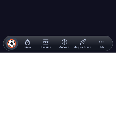
Início
Cassino
Ao Vivo
Jogos Crash
Hub
Licença
Informações
Jurídico