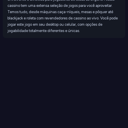
cassino tem uma extensa seleção de jogos para você aproveitar.
Temos tudo, desde máquinas caça-níqueis, mesas e pôquer até
blackjack e roleta com revendedores de cassino ao vivo. Você pode
jogar este jogo em seu desktop ou celular, com opções de
jogabilidade totalmente diferentes e únicas.