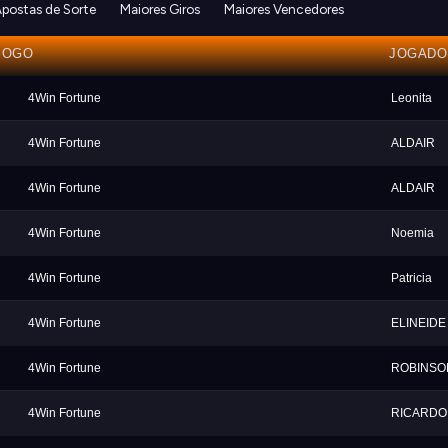
postas de Sorte
Maiores Giros
Maiores Vencedores
JOGO
JOGADO
4Win Fortune
Leonita
4Win Fortune
ALDAIR
4Win Fortune
ALDAIR
4Win Fortune
Noemia
4Win Fortune
Patricia
4Win Fortune
ELINEIDE
4Win Fortune
ROBINSO
4Win Fortune
RICARDO