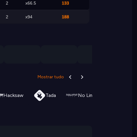
2
x66.5
133
2
x94
188
Mostrar tudo
Hacksaw
Tada
No Limit City
CP