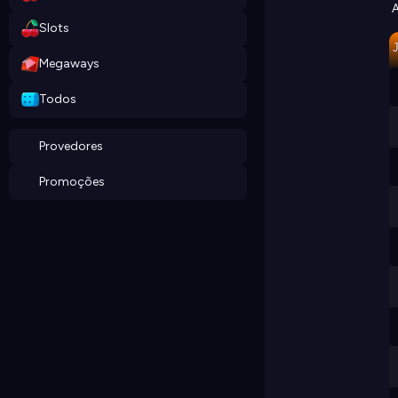
A
Slots
Megaways
Todos
Provedores
Promoções