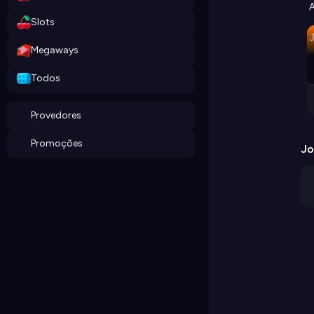
A
Slots
Megaways
Todos
Provedores
Promoções
J