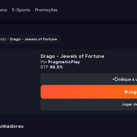
vivo
E-Sports
Promoções
lots
Drago - Jewels of Fortune
Drago - Jewels of Fortune
Por
PragmaticPlay
RTP:
96.5%
Indique a
Jog
Jogar 
anhadores