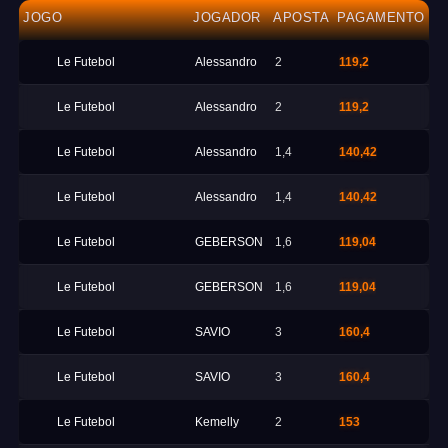
JOGO
JOGADOR
APOSTA
PAGAMENTO
Le Futebol
Alessandro
2
119,2
Le Futebol
Alessandro
2
119,2
Le Futebol
Alessandro
1,4
140,42
Le Futebol
Alessandro
1,4
140,42
Le Futebol
GEBERSON
1,6
119,04
Le Futebol
GEBERSON
1,6
119,04
Le Futebol
SAVIO
3
160,4
Le Futebol
SAVIO
3
160,4
Le Futebol
Kemelly
2
153