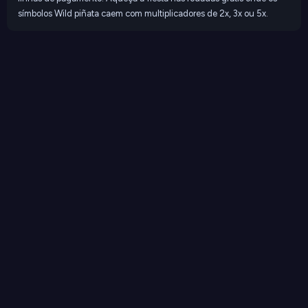
símbolos Wild piñata caem com multiplicadores de 2x, 3x ou 5x.