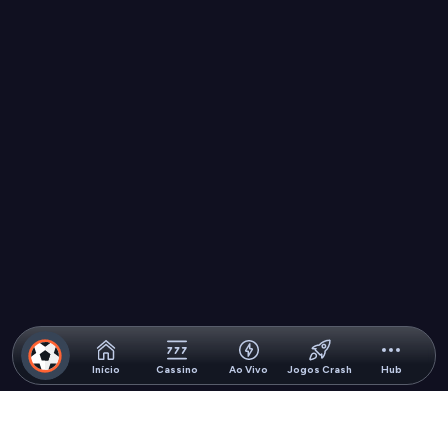
Início
Cassino
Ao Vivo
Jogos Crash
Hub