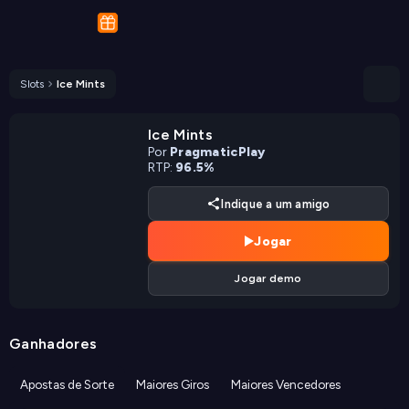
Slots
Ice Mints
Ice Mints
Por
PragmaticPlay
RTP:
96.5%
Indique a um amigo
Jogar
Jogar demo
Ganhadores
Apostas de Sorte
Maiores Giros
Maiores Vencedores