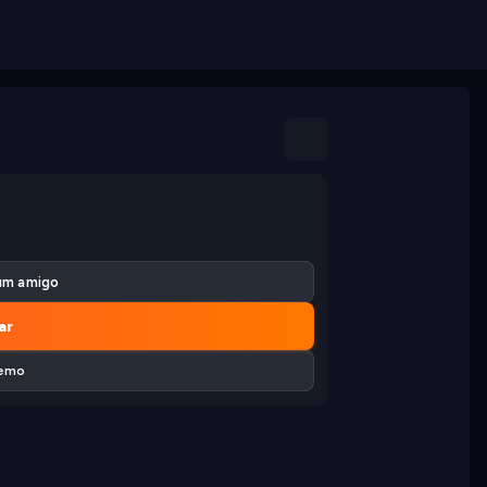
 um amigo
ar
demo