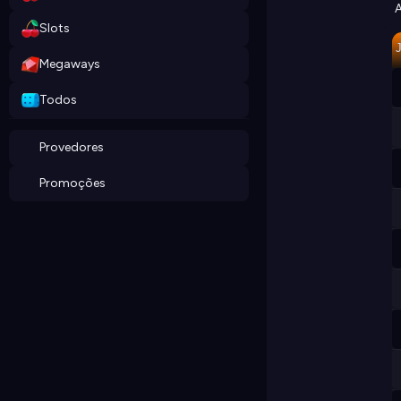
A
Slots
Megaways
Todos
Provedores
Promoções