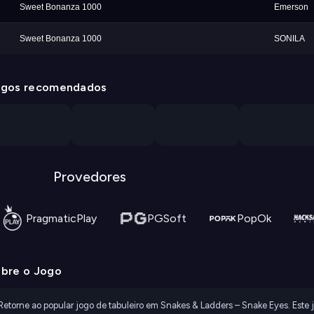
Sweet Bonanza 1000
Emerson
Sweet Bonanza 1000
SONILA
ogos recomendados
Provedores
PragmaticPlay
PGSoft
PopOk
bre o Jogo
Retorne ao popular jogo de tabuleiro em Snakes & Ladders – Snake Eyes. Este 