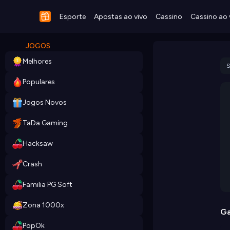
Esporte
Apostas ao vivo
Cassino
Cassino ao 
JOGOS
Melhores
S
Populares
Jogos Novos
TaDa Gaming
Hacksaw
Crash
Familia PG Soft
Zona 1000x
G
PopOk