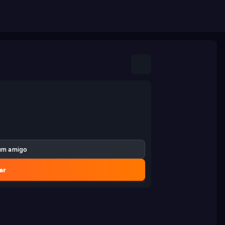
 um amigo
ar