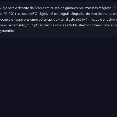
Viaje para o deserto da Arábia em busca de grandes riquezas nas mágicas 10.
de 10.001x te esperam! O objetivo é conseguir Lâmpadas de óleo douradas pa
recurso e liberar o enorme potencial de vitória! Este slot 5x4 místico e envolv
baixo pagamento, multiplicadores de vitórias e Wilds aleatórios, bem como a 
garantido!