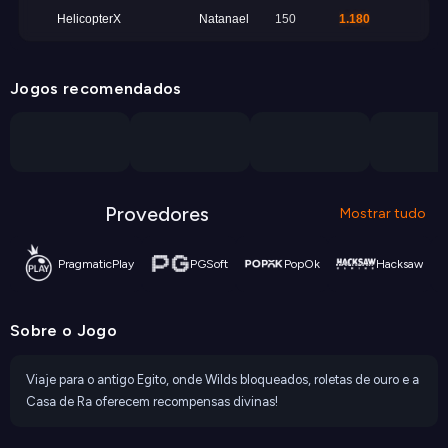
HelicopterX
Natanael
150
1.180
Jogos recomendados
Provedores
Mostrar tudo
PragmaticPlay
PGSoft
PopOk
Hacksaw
Sobre o Jogo
Viaje para o antigo Egito, onde Wilds bloqueados, roletas de ouro e a
Casa de Ra oferecem recompensas divinas!