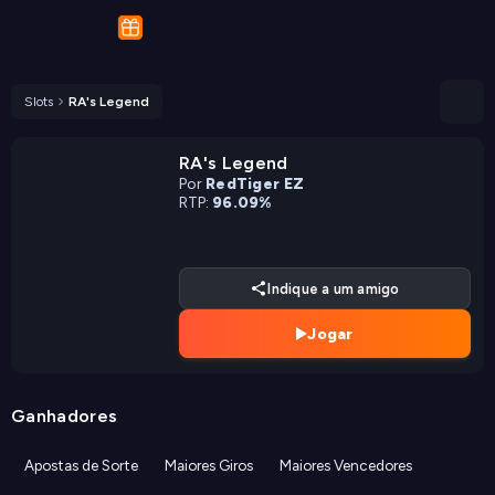
Slots
RA's Legend
RA's Legend
Por
RedTiger EZ
RTP:
96.09%
Indique a um amigo
Jogar
Ganhadores
Apostas de Sorte
Maiores Giros
Maiores Vencedores