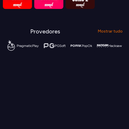
Provedores
Mostrar tudo
PragmaticPlay
PGSoft
PopOk
Hacksaw