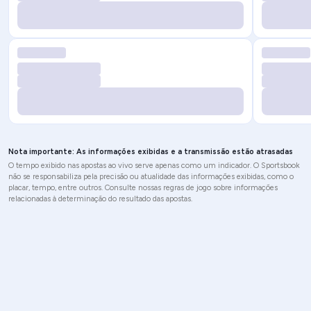
Nota importante: As informações exibidas e a transmissão estão atrasadas
O tempo exibido nas apostas ao vivo serve apenas como um indicador. O Sportsbook
não se responsabiliza pela precisão ou atualidade das informações exibidas, como o
placar, tempo, entre outros. Consulte nossas regras de jogo sobre informações
relacionadas à determinação do resultado das apostas.