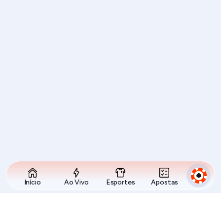
Início
Ao Vivo
Esportes
Apostas