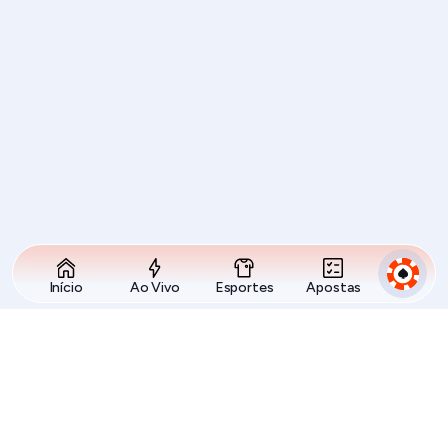
Início
Ao Vivo
Esportes
Apostas
Licença