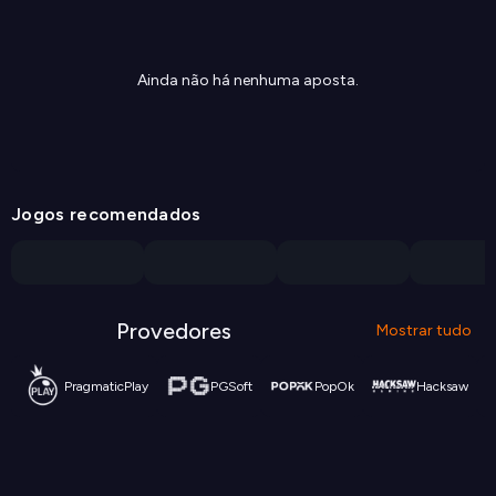
Ainda não há nenhuma aposta.
Jogos recomendados
Provedores
Mostrar tudo
PragmaticPlay
PGSoft
PopOk
Hacksaw