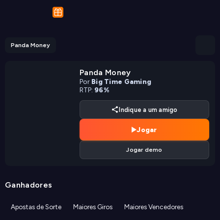
Panda Money
Panda Money
Por
Big Time Gaming
RTP:
96%
Indique a um amigo
Jogar
Jogar demo
Ganhadores
Apostas de Sorte
Maiores Giros
Maiores Vencedores