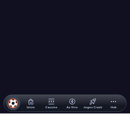
Início
Cassino
Ao Vivo
Jogos Crash
Hub