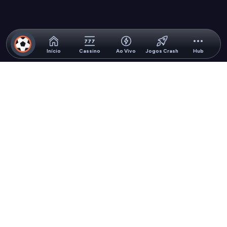
Início
Cassino
Ao Vivo
Jogos Crash
Hub
Licença
Informações
Jurídico
Suporte
Pagamentos