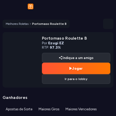
Melhores Roletas
Portomaso Roulette B
Portomaso Roulette B
Por
Ezugi EZ
RTP:
97.3%
Indique a um amigo
Jogar
Ir para o lobby
Ganhadores
Apostas de Sorte
Maiores Giros
Maiores Vencedores