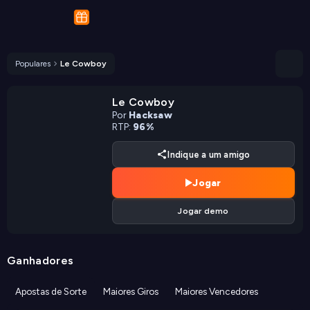
Populares
Le Cowboy
Le Cowboy
Por
Hacksaw
RTP:
96%
Indique a um amigo
Jogar
Jogar demo
Ganhadores
Apostas de Sorte
Maiores Giros
Maiores Vencedores