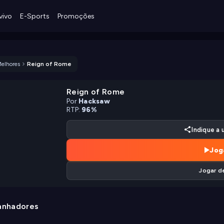
vivo
E-Sports
Promoções
elhores
Reign of Rome
Reign of Rome
Por
Hacksaw
RTP:
96%
Indique a
Jog
Jogar 
anhadores