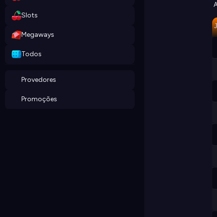
A
Slots
Megaways
Todos
Provedores
Promoções