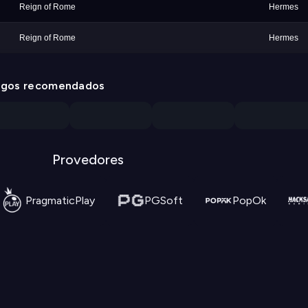
Reign of Rome
Hermes
Reign of Rome
Hermes
ogos recomendados
Provedores
PragmaticPlay
PGSoft
PopOk