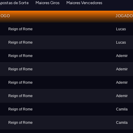
postas de Sorte
Maiores Giros
Maiores Vencedores
JOGO
JOGADO
Reign of Rome
Lucas
Reign of Rome
Lucas
Reign of Rome
Ademir
Reign of Rome
Ademir
Reign of Rome
Ademir
Reign of Rome
Ademir
Reign of Rome
Camila
Reign of Rome
Camila