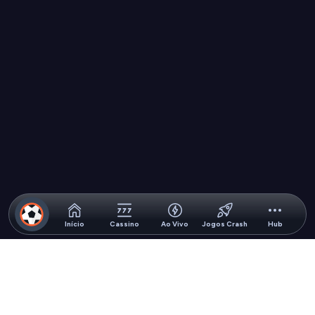
Início
Cassino
Ao Vivo
Jogos Crash
Hub
Licença