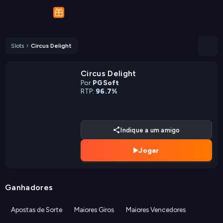
Slots
Circus Delight
Circus Delight
Por
PGSoft
RTP:
96.7%
Indique a um amigo
Jogar
Ganhadores
Apostas de Sorte
Maiores Giros
Maiores Vencedores