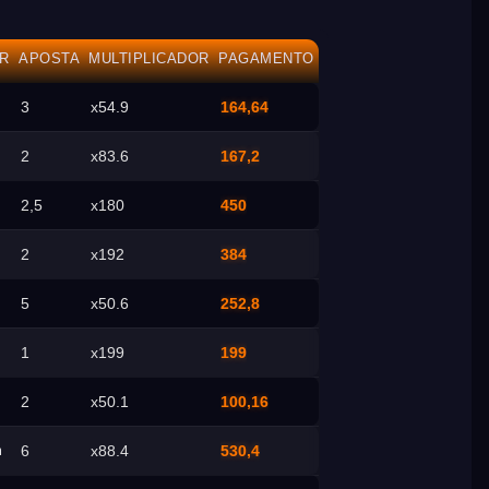
R
APOSTA
MULTIPLICADOR
PAGAMENTO
3
x54.9
164,64
2
x83.6
167,2
2,5
x180
450
2
x192
384
N
5
x50.6
252,8
1
x199
199
2
x50.1
100,16
6
x88.4
530,4
n