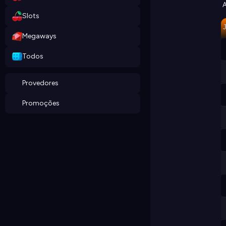
A
Slots
Megaways
Todos
Provedores
Promoções