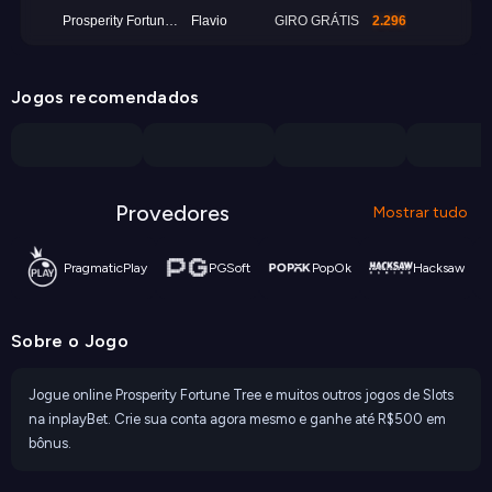
Prosperity Fortune Tree
Flavio
GIRO GRÁTIS
2.296
Jogos recomendados
Provedores
Mostrar tudo
PragmaticPlay
PGSoft
PopOk
Hacksaw
Sobre o Jogo
Jogue online Prosperity Fortune Tree e muitos outros jogos de Slots
na inplayBet. Crie sua conta agora mesmo e ganhe até R$500 em
bônus.