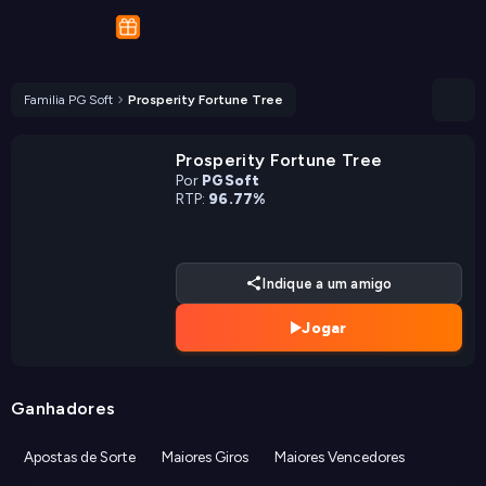
Familia PG Soft
Prosperity Fortune Tree
Prosperity Fortune Tree
Por
PGSoft
RTP:
96.77%
Indique a um amigo
Jogar
Ganhadores
Apostas de Sorte
Maiores Giros
Maiores Vencedores