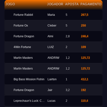
JOGO
JOGADOR
APOSTA
PAGAMENTO
Fortune Rabbit
Maria
5
267,5
Fortune Ox
Cleber
5
250
Fortune Dragon
Almi
2,8
246,4
4Win Fortune
LUIZ
2
109
Marlin Masters
ANDRIW
1,2
125,72
Marlin Masters
ANDRIW
1,2
125,72
Big Bass Mission Fishin
Lairton
1
412,1
Fortune Dragon
Jair
3,2
192
Leprechaun's Luck: Cash Collect™
Lucas
2
110,4