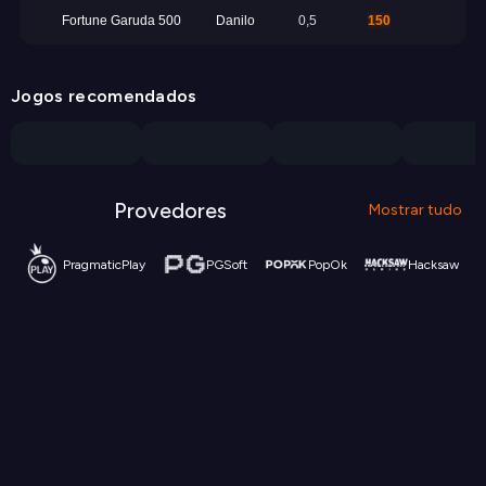
Fortune Garuda 500
Danilo
0,5
150
Jogos recomendados
Provedores
Mostrar tudo
PragmaticPlay
PGSoft
PopOk
Hacksaw