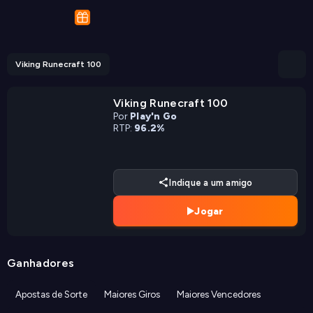
Viking Runecraft 100
Viking Runecraft 100
Por
Play'n Go
RTP:
96.2%
Indique a um amigo
Jogar
Ganhadores
Apostas de Sorte
Maiores Giros
Maiores Vencedores